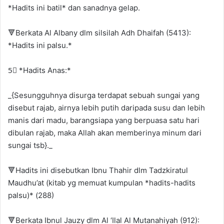
*Hadits ini batil* dan sanadnya gelap.
🔻Berkata Al Albany dlm silsilah Adh Dhaifah (5413):
*Hadits ini palsu.*
5⃣ *Hadits Anas:*
_{Sesungguhnya disurga terdapat sebuah sungai yang
disebut rajab, airnya lebih putih daripada susu dan lebih
manis dari madu, barangsiapa yang berpuasa satu hari
dibulan rajab, maka Allah akan memberinya minum dari
sungai tsb}._
🔻Hadits ini disebutkan Ibnu Thahir dlm Tadzkiratul
Maudhu’at (kitab yg memuat kumpulan *hadits-hadits
palsu)* (288)
🔻Berkata Ibnul Jauzy dlm Al ‘Ilal Al Mutanahiyah (912):