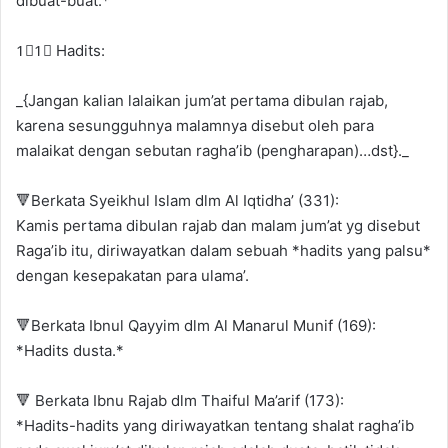
dibuat-buat.*
1⃣1⃣ Hadits:
_{Jangan kalian lalaikan jum’at pertama dibulan rajab,
karena sesungguhnya malamnya disebut oleh para
malaikat dengan sebutan ragha’ib (pengharapan)…dst}._
🔻Berkata Syeikhul Islam dlm Al Iqtidha’ (331):
Kamis pertama dibulan rajab dan malam jum’at yg disebut
Raga’ib itu, diriwayatkan dalam sebuah *hadits yang palsu*
dengan kesepakatan para ulama’.
🔻Berkata Ibnul Qayyim dlm Al Manarul Munif (169):
*Hadits dusta.*
🔻 Berkata Ibnu Rajab dlm Thaiful Ma’arif (173):
*Hadits-hadits yang diriwayatkan tentang shalat ragha’ib