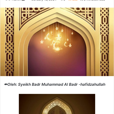
e
n
d
a
n
e
m
a
i
l
✏Oleh: Syeikh Badr Muhammad Al Badr -hafidzahullah