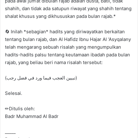
pada awal jum’at dibulan rajab adalah dusta, batil, tidak
shahih, dan tidak ada satupun riwayat yang shahih tentang
shalat khusus yang dikhususkan pada bulan rajab.*
🔄 Inilah *sebagian* hadits yang diriwayatkan berkaitan
tentang bulan rajab, dan Al Hafidz Ibnu Hajar Al ‘Asyqalany
telah mengarang sebuah risalah yang mengumpulkan
hadits-hadits palsu tentang keutamaan ibadah pada bulan
rajab, yang beliau beri nama risalah tersebut:
(تبيين العجب فيما ورد في فضل رجب)
Selesai.
✏Ditulis oleh:
Badr Muhammad Al Badr
_____