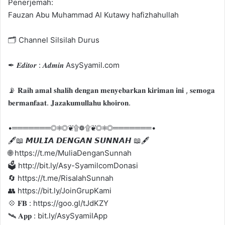
Penerjemah:
Fauzan Abu Muhammad Al Kutawy hafizhahullah
🗂 Channel Silsilah Durus
✒ 𝑬𝒅𝒊𝒕𝒐𝒓 : 𝑨𝒅𝒎𝒊𝒏 AsySyamil.com
📡 𝐑𝐚𝐢𝐡 𝐚𝐦𝐚𝐥 𝐬𝐡𝐚𝐥𝐢𝐡 𝐝𝐞𝐧𝐠𝐚𝐧 𝐦𝐞𝐧𝐲𝐞𝐛𝐚𝐫𝐤𝐚𝐧 𝐤𝐢𝐫𝐢𝐦𝐚𝐧 𝐢𝐧𝐢 , 𝐬𝐞𝐦𝐨𝐠𝐚
𝐛𝐞𝐫𝐦𝐚𝐧𝐟𝐚𝐚𝐭. 𝐉𝐚𝐳𝐚𝐤𝐮𝐦𝐮𝐥𝐥𝐚𝐡𝐮 𝐤𝐡𝐨𝐢𝐫𝐨𝐧.
•═══════◎❅◎❦۩❁۩❦◎❅◎═══════•
🖋📖 𝙈𝙐𝙇𝙄𝘼 𝘿𝙀𝙉𝙂𝘼𝙉 𝙎𝙐𝙉𝙉𝘼𝙃 📖🖋
🌐 https://t.me/MuliaDenganSunnah
🗳 http://bit.ly/Asy-SyamilcomDonasi
🔄 https://t.me/RisalahSunnah
👥 https://bit.ly/JoinGrupKami
💠️ 𝐅𝐁 : https://goo.gl/tJdKZY
🛰 𝐀𝐩𝐩 : bit.ly/AsySyamilApp