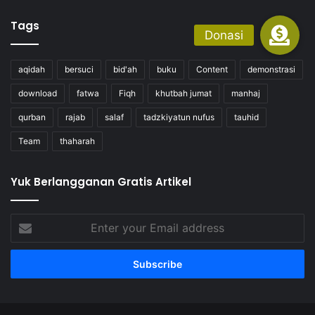
Tags
aqidah
bersuci
bid'ah
buku
Content
demonstrasi
download
fatwa
Fiqh
khutbah jumat
manhaj
qurban
rajab
salaf
tadzkiyatun nufus
tauhid
Team
thaharah
Yuk Berlangganan Gratis Artikel
Enter
your
Email
address