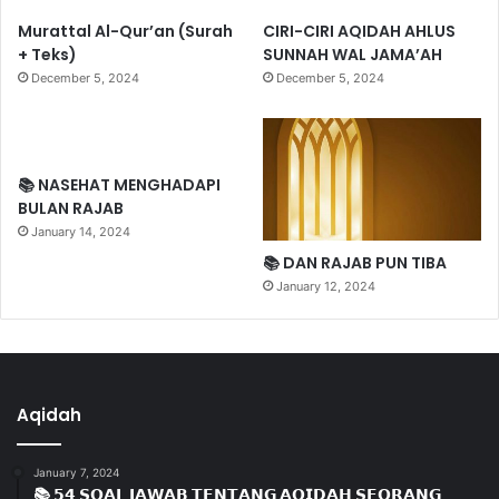
Murattal Al-Qur’an (Surah
CIRI-CIRI AQIDAH AHLUS
+ Teks)
SUNNAH WAL JAMA’AH
December 5, 2024
December 5, 2024
📚 NASEHAT MENGHADAPI
BULAN RAJAB
January 14, 2024
📚 DAN RAJAB PUN TIBA
January 12, 2024
Aqidah
January 7, 2024
📚 𝟱𝟰 𝗦𝗢𝗔𝗟 𝗝𝗔𝗪𝗔𝗕 𝗧𝗘𝗡𝗧𝗔𝗡𝗚 𝗔𝗤𝗜𝗗𝗔𝗛 𝗦𝗘𝗢𝗥𝗔𝗡𝗚