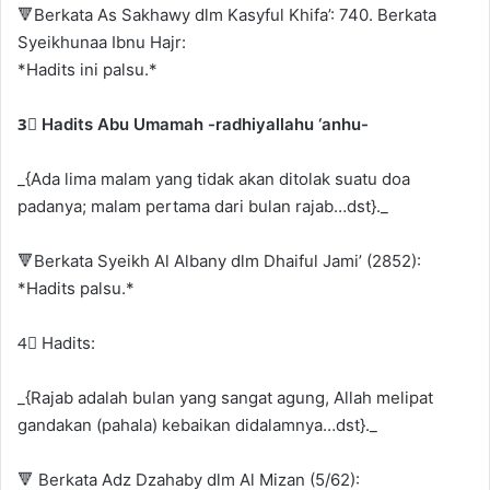
🔻Berkata As Sakhawy dlm Kasyful Khifa’: 740. Berkata
Syeikhunaa Ibnu Hajr:
*Hadits ini palsu.*
3⃣ Hadits Abu Umamah -radhiyallahu ‘anhu-
_{Ada lima malam yang tidak akan ditolak suatu doa
padanya; malam pertama dari bulan rajab…dst}._
🔻Berkata Syeikh Al Albany dlm Dhaiful Jami’ (2852):
*Hadits palsu.*
4⃣ Hadits:
_{Rajab adalah bulan yang sangat agung, Allah melipat
gandakan (pahala) kebaikan didalamnya…dst}._
🔻 Berkata Adz Dzahaby dlm Al Mizan (5/62):