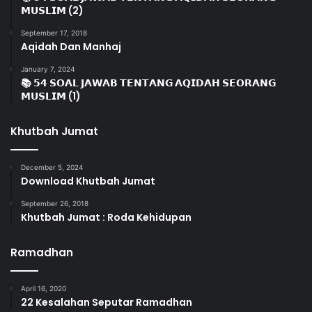
𝗠𝗨𝗦𝗟𝗜𝗠 (2)
September 17, 2018
Aqidah Dan Manhaj
January 7, 2024
📚 𝟱𝟰 𝗦𝗢𝗔𝗟 𝗝𝗔𝗪𝗔𝗕 𝗧𝗘𝗡𝗧𝗔𝗡𝗚 𝗔𝗤𝗜𝗗𝗔𝗛 𝗦𝗘𝗢𝗥𝗔𝗡𝗚
𝗠𝗨𝗦𝗟𝗜𝗠 (1)
Khutbah Jumat
December 5, 2024
Download Khutbah Jumat
September 26, 2018
Khutbah Jumat : Roda Kehidupan
Ramadhan
April 16, 2020
22 Kesalahan Seputar Ramadhan