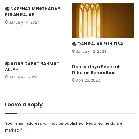
𝗢
A
𝗥
📚 NASEHAT MENGHADAPI
𝗔
BULAN RAJAB
𝗡
January 14, 2024
𝗚
𝗠
𝗨
📚 DAN RAJAB PUN TIBA
𝗦
January 12, 2024
𝗟
𝗜
📚 AGAR DAPAT RAHMAT
𝗠
Dahsyatnya Sedekah
ALLAH
Dibulan Ramadhan
(
January 6, 2024
5
April 26, 2020
)
Leave a Reply
Your email address will not be published.
Required fields are
marked
*