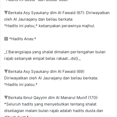
🔻Berkata Asy Syaukany dlm Al Fawaid (67): Diriwayatkan
oleh Al Jauraqany dan beliau berkata:
*Hadits ini palsu,* kebanyakan perawinya majhul.
🔟 *Hadits Anas:*
_{ Barangsiapa yang shalat dimalam pertengahan bulan
rajab sebanyak empat belas rakaat…dst}._
🔻Berkata Asy Syaukany dlm Al Fawaid (69):
Diriwayatkan oleh Al Jauraqany dan beliau berkata:
*Hadits ini palsu.*
🔻Berkata Ibnul Qayyim dlm Al Manarul Munif (170):
*Seluruh hadits yang menyebutkan tentang shalat
disebagian malam bulan rajab adalah hadits dusta dan