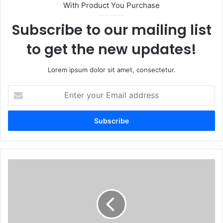
With Product You Purchase
Subscribe to our mailing list
to get the new updates!
Lorem ipsum dolor sit amet, consectetur.
E
n
t
e
r
y
o
u
📚
r
𝟱
E
𝟰
m
𝗦
a
𝗢
i
𝗔