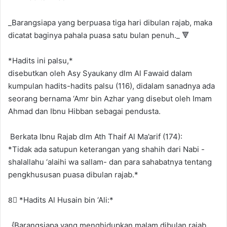
_Barangsiapa yang berpuasa tiga hari dibulan rajab, maka
dicatat baginya pahala puasa satu bulan penuh._ 🔻
*Hadits ini palsu,*
disebutkan oleh Asy Syaukany dlm Al Fawaid dalam
kumpulan hadits-hadits palsu (116), didalam sanadnya ada
seorang bernama ‘Amr bin Azhar‏ ‏yang disebut oleh Imam
Ahmad dan Ibnu Hibban sebagai pendusta.
‌‏ ‏Berkata Ibnu Rajab dlm Ath Thaif Al Ma’arif (174):
*Tidak ada satupun keterangan yang shahih dari Nabi -
shalallahu ‘alaihi wa sallam- dan para sahabatnya tentang
pengkhususan puasa dibulan rajab.*
8⃣ *Hadits Al Husain bin ‘Ali:*
_{Barangsiapa yang menghidupkan malam dibulan rajab