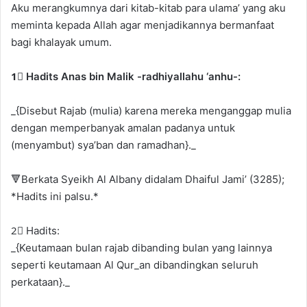
Aku merangkumnya dari kitab-kitab para ulama’ yang aku
meminta kepada Allah agar menjadikannya bermanfaat
bagi khalayak umum.
1⃣ Hadits Anas bin Malik -radhiyallahu ‘anhu-:
_{Disebut Rajab (mulia) karena mereka menganggap mulia
dengan memperbanyak amalan padanya untuk
(menyambut) sya’ban dan ramadhan}._
🔻Berkata Syeikh Al Albany didalam Dhaiful Jami’ (3285);
*Hadits ini palsu.*
2⃣ Hadits:
_{Keutamaan bulan rajab dibanding bulan yang lainnya
seperti keutamaan Al Qur_an dibandingkan seluruh
perkataan}._