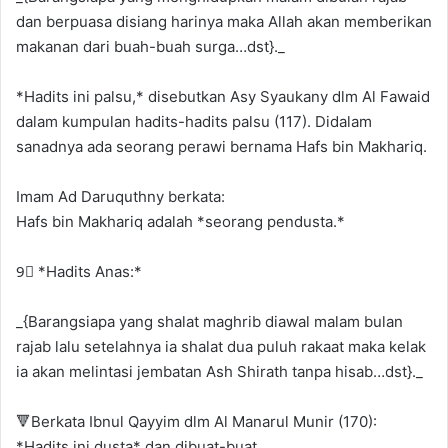
dan berpuasa disiang harinya maka Allah akan memberikan
makanan dari buah-buah surga…dst}._
*Hadits ini palsu,* disebutkan Asy Syaukany dlm Al Fawaid
dalam kumpulan hadits-hadits palsu (117). Didalam
sanadnya ada seorang perawi bernama Hafs bin Makhariq.
Imam Ad Daruquthny berkata:
Hafs bin Makhariq adalah *seorang pendusta.*
9⃣ *Hadits Anas:*
_{Barangsiapa yang shalat maghrib diawal malam bulan
rajab lalu setelahnya ia shalat dua puluh rakaat maka kelak
ia akan melintasi jembatan Ash Shirath tanpa hisab…dst}._
🔻Berkata Ibnul Qayyim dlm Al Manarul Munir (170):
*Hadits ini dusta* dan dibuat-buat.