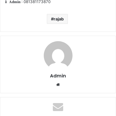
📱 𝐀𝐝𝐦𝐢𝐧 : 081381173870
rajab
Admin
We
bsi
te