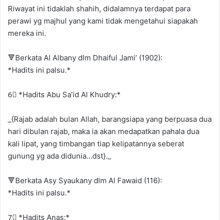
Riwayat ini tidaklah shahih, didalamnya terdapat para
perawi yg majhul yang kami tidak mengetahui siapakah
mereka ini.
🔻Berkata Al Albany dlm Dhaiful Jami’ (1902):
*Hadits ini palsu.*
6⃣ *Hadits Abu Sa’id Al Khudry:*
_{Rajab adalah bulan Allah, barangsiapa yang berpuasa dua
hari dibulan rajab, maka ia akan medapatkan pahala dua
kali lipat, yang timbangan tiap kelipatannya seberat
gunung‏ ‏yg ada didunia…dst}._
🔻Berkata Asy Syaukany dlm Al Fawaid (116):
*Hadits ini palsu.*
7⃣ *Hadits Anas:*