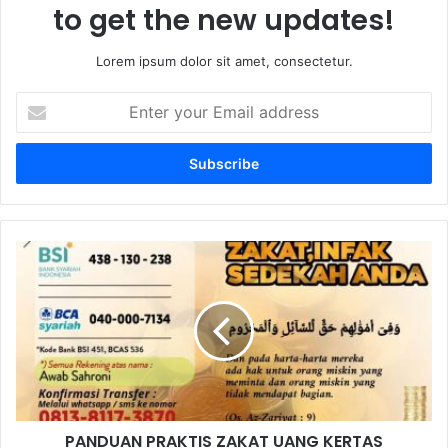
to get the new updates!
Lorem ipsum dolor sit amet, consectetur.
E
n
t
e
r
y
o
u
P
r
A
E
N
m
D
a
U
i
A
l
N
a
P
d
R
d
PANDUAN PRAKTIS ZAKAT UANG KERTAS
A