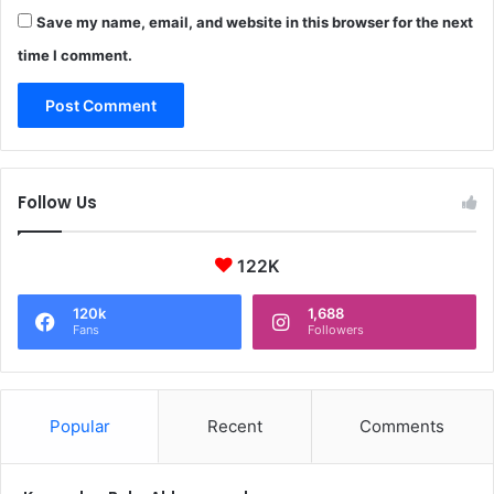
H
Save my name, email, and website in this browser for the next
K
A
time I comment.
N
P
A
L
S
U
Follow Us
122K
120k
1,688
Fans
Followers
Popular
Recent
Comments