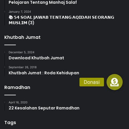
Pelajaran Tentang Manhaj Salaf
January 7, 2024
📚 𝟱𝟰 𝗦𝗢𝗔𝗟 𝗝𝗔𝗪𝗔𝗕 𝗧𝗘𝗡𝗧𝗔𝗡𝗚 𝗔𝗤𝗜𝗗𝗔𝗛 𝗦𝗘𝗢𝗥𝗔𝗡𝗚
𝗠𝗨𝗦𝗟𝗜𝗠 (3)
Khutbah Jumat
December 5, 2024
Download Khutbah Jumat
September 26, 2018
Khutbah Jumat : Roda Kehidupan
Ramadhan
April 16, 2020
22 Kesalahan Seputar Ramadhan
Tags