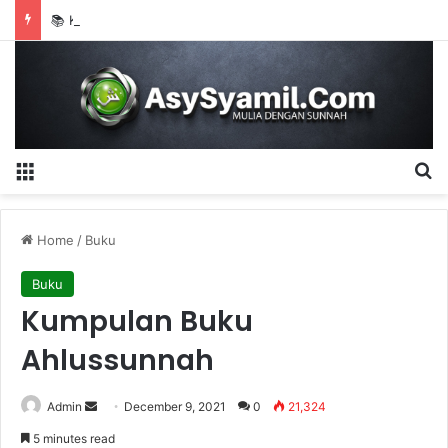
📚 KUMPULAN HADITS-HADITS PALSU TENTANG KEUTAMAAN BULAN RAJAB
Menu
S
Home
/
Buku
Buku
Kumpulan Buku
Ahlussunnah
Admin
S
December 9, 2021
0
21,324
e
5 minutes read