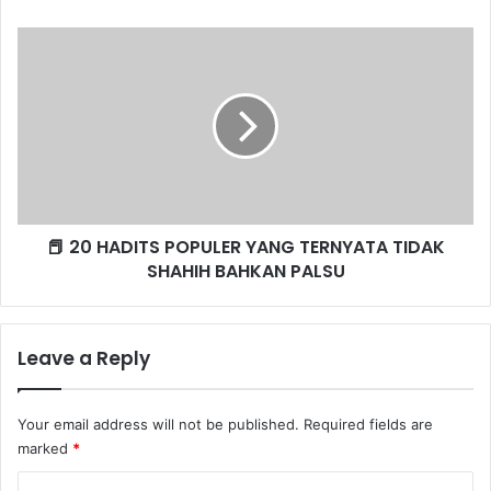
r
K
e
T
📕
s
I
2
s
S
0
Z
H
A
A
K
D
A
I
T
T
U
S
📕 20 HADITS POPULER YANG TERNYATA TIDAK
A
P
N
SHAHIH BAHKAN PALSU
O
G
P
K
U
E
L
Leave a Reply
R
E
T
R
A
Y
Your email address will not be published.
Required fields are
S
A
marked
*
N
G
C