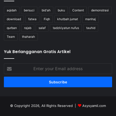
aqidah
bersuci
bid'ah
buku
Content
demonstrasi
download
fatwa
Fiqh
khutbah jumat
manhaj
qurban
rajab
salaf
tadzkiyatun nufus
tauhid
Team
thaharah
Yuk Berlangganan Gratis Artikel
Enter
your
Email
address
© Copyright 2026, All Rights Reserved |
Asysyamil.com