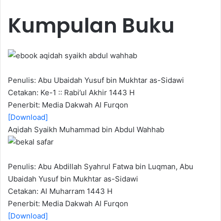
n
Kumpulan Buku
d
a
n
e
m
a
Penulis: Abu Ubaidah Yusuf bin Mukhtar as-Sidawi
i
Cetakan: Ke-1 :: Rabi’ul Akhir 1443 H
l
Penerbit: Media Dakwah Al Furqon
[Download]
Aqidah Syaikh Muhammad bin Abdul Wahhab
Penulis: Abu Abdillah Syahrul Fatwa bin Luqman, Abu
Ubaidah Yusuf bin Mukhtar as-Sidawi
Cetakan: Al Muharram 1443 H
Penerbit: Media Dakwah Al Furqon
[Download]