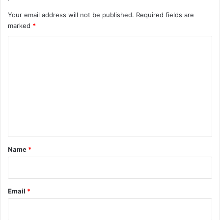
Your email address will not be published.
Required fields are
marked
*
C
o
m
m
e
n
t
*
Name
*
Email
*