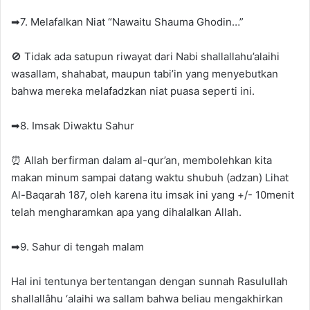
➡7. Melafalkan Niat “Nawaitu Shauma Ghodin…”
🚫 Tidak ada satupun riwayat dari Nabi shallallahu’alaihi
wasallam, shahabat, maupun tabi’in yang menyebutkan
bahwa mereka melafadzkan niat puasa seperti ini.
➡8. Imsak Diwaktu Sahur
⏰ Allah berfirman dalam al-qur’an, membolehkan kita
makan minum sampai datang waktu shubuh (adzan) Lihat
Al-Baqarah 187, oleh karena itu imsak ini yang +/- 10menit
telah mengharamkan apa yang dihalalkan Allah.
➡9. Sahur di tengah malam
Hal ini tentunya bertentangan dengan sunnah Rasulullah
shallallâhu ‘alaihi wa sallam bahwa beliau mengakhirkan