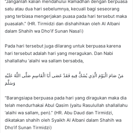
“Janganlah kalian mendahului Ramadhan dengan berpuasa
satu atau dua hari sebelumnya, kecuali bagi seseorang
yang terbiasa mengerjakan puasa pada hari tersebut maka
puasalah.” (HR. Tirmidzi dan dishahihkan oleh Al Albani
dalam Shahih wa Dho’if Sunan Nasa’i)
Pada hari tersebut juga dilarang untuk berpuasa karena
hari tersebut adalah hari yang meragukan. Dan Nabi
shallallahu ‘alaihi wa sallam bersabda,
مَنْ صَامَ الْيَوْمَ الَّذِي يُشَكُّ فِيهِ فَقَدْ عَصَى أَبَا الْقَاسِمِ صَلَّى اللَّهُ عَلَيْهِ
وَسَلَّمَ
“Barangsiapa berpuasa pada hari yang diragukan maka dia
telah mendurhakai Abul Qasim (yaitu Rasulullah shallallahu
‘alaihi wa sallam, pen).” (HR. Abu Daud dan Tirmidzi,
dikatakan shahih oleh Syaikh Al Albani dalam Shahih wa
Dho’if Sunan Tirmidzi)