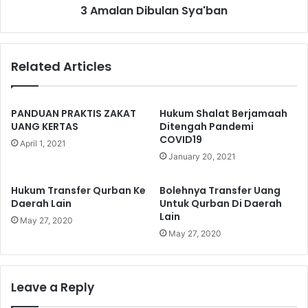
H
3 Amalan Dibulan Sya'ban
b
I
u
N
l
D
a
Related Articles
A
n
R
S
D
y
A
a
PANDUAN PRAKTIS ZAKAT
Hukum Shalat Berjamaah
R
'
UANG KERTAS
Ditengah Pandemi
I
COVID19
b
April 1, 2021
M
a
January 20, 2021
A
n
L
Hukum Transfer Qurban Ke
Bolehnya Transfer Uang
A
Daerah Lain
Untuk Qurban Di Daerah
P
Lain
May 27, 2020
E
May 27, 2020
T
A
K
A
Leave a Reply