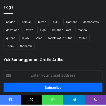
Tags
aqidah
bersuci
bid'ah
buku
Content
demonstrasi
download
fatwa
Fiqh
khutbah jumat
manhaj
qurban
rajab
salaf
tadzkiyatun nufus
tauhid
Team
thaharah
Yuk Berlangganan Gratis Artikel
Enter
your
Email
address
Facebook
X
WhatsApp
Telegram
Viber