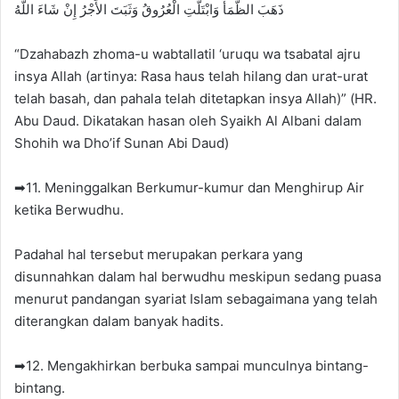
ذَهَبَ الظَّمَأُ وَابْتَلَّتِ الْعُرُوقُ وَثَبَتَ الأَجْرُ إِنْ شَاءَ اللَّهُ
“Dzahabazh zhoma-u wabtallatil ‘uruqu wa tsabatal ajru
insya Allah (artinya: Rasa haus telah hilang dan urat-urat
telah basah, dan pahala telah ditetapkan insya Allah)” (HR.
Abu Daud. Dikatakan hasan oleh Syaikh Al Albani dalam
Shohih wa Dho’if Sunan Abi Daud)
➡11. Meninggalkan Berkumur-kumur dan Meng­hirup Air
ketika Berwudhu.
Padahal hal tersebut merupakan perkara yang
disunnahkan dalam hal berwudhu meskipun sedang puasa
menurut pandangan syariat Islam sebagaimana yang telah
diterangkan dalam banyak hadits.
➡12. Mengakhirkan berbuka sampai munculnya bintang-
bintang.