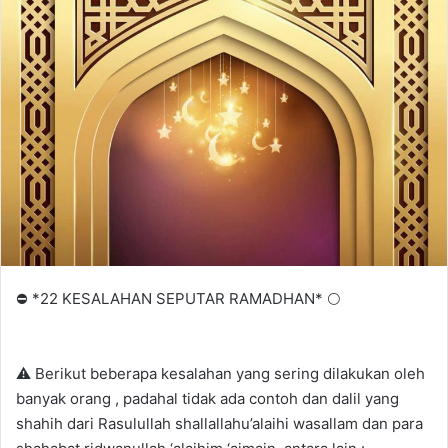
n
d
a
n
e
m
a
i
l
⛔ *22 KESALAHAN SEPUTAR RAMADHAN* 🌕
⚠ Berikut beberapa kesalahan yang sering dilakukan oleh
banyak orang , padahal tidak ada contoh dan dalil yang
shahih dari Rasulullah shallallahu’alaihi wasallam dan para