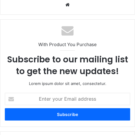
We
bsi
te
With Product You Purchase
Subscribe to our mailing list
to get the new updates!
Lorem ipsum dolor sit amet, consectetur.
E
n
t
e
r
y
o