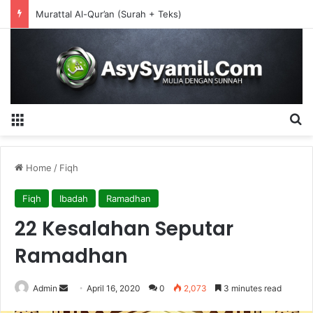
CIRI-CIRI AQIDAH AHLUS SUNNAH WAL JAMA’AH
Menu
S
Home
/
Fiqh
Fiqh
Ibadah
Ramadhan
22 Kesalahan Seputar
Ramadhan
Admin
S
April 16, 2020
0
2,073
3 minutes read
e