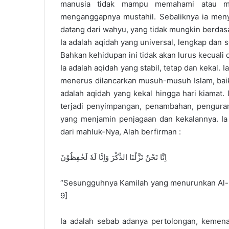
manusia tidak mampu memahami atau menc
menganggapnya mustahil. Sebaliknya ia men
datang dari wahyu, yang tidak mungkin berdas
Ia adalah aqidah yang universal, lengkap dan
Bahkan kehidupan ini tidak akan lurus kecuali
Ia adalah aqidah yang stabil, tetap dan kekal.
menerus dilancarkan musuh-musuh Islam, baik 
adalah aqidah yang kekal hingga hari kiamat. 
terjadi penyimpangan, penambahan, pengurang
yang menjamin penjagaan dan kekalannya. Ia
dari mahluk-Nya, Alah berfirman :
اِنَّا نَحْنُ نَزَّلْنَا الذِّكْرَ وَاِنَّا لَهٗ لَحٰفِظُوْنَ
“Sesungguhnya Kamilah yang menurunkan Al-Qur
9]
Ia adalah sebab adanya pertolongan, kemena