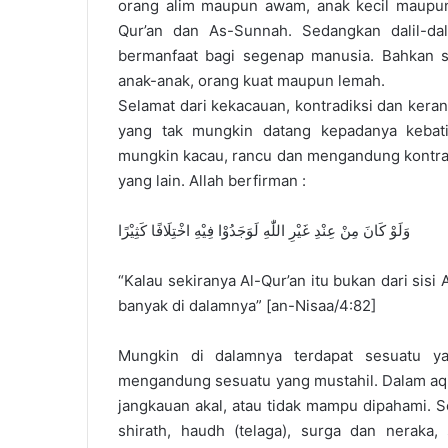
orang alim maupun awam, anak kecil maupun
Qur’an dan As-Sunnah. Sedangkan dalil-da
bermanfaat bagi segenap manusia. Bahkan s
anak-anak, orang kuat maupun lemah.
Selamat dari kekacauan, kontradiksi dan kera
yang tak mungkin datang kepadanya kebati
mungkin kacau, rancu dan mengandung kontra
yang lain. Allah berfirman :
وَلَوْ كَانَ مِنْ عِنْدِ غَيْرِ اللّٰهِ لَوَجَدُوْا فِيْهِ اخْتِلَافًا كَثِيْرًا
“Kalau sekiranya Al-Qur’an itu bukan dari sis
banyak di dalamnya” [an-Nisaa/4:82]
Mungkin di dalamnya terdapat sesuatu y
mengandung sesuatu yang mustahil. Dalam aqid
jangkauan akal, atau tidak mampu dipahami. S
shirath, haudh (telaga), surga dan neraka, s