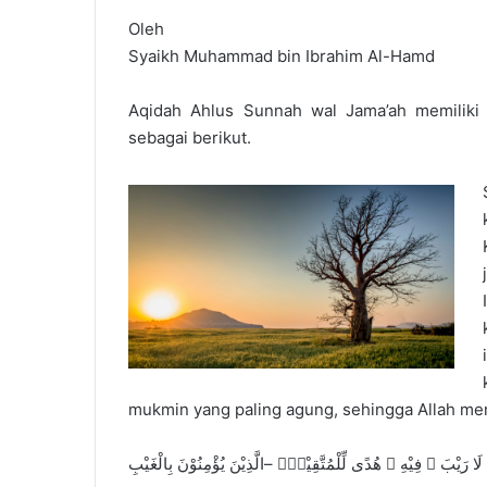
Oleh
Syaikh Muhammad bin Ibrahim Al-Hamd
Aqidah Ahlus Sunnah wal Jama’ah memiliki cir
sebagai berikut.
mukmin yang paling agung, sehingga Allah me
لَا رَيْبَ ۛ فِيْهِ ۛ هُدًى لِّلْمُتَّقِيْنَۙ –الَّذِيْنَ يُؤْمِنُوْنَ بِالْغَيْبِ