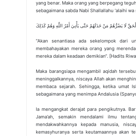
yang benar. Maka orang yang berpegang teguh 
sebagaimana sabda Nabi Shallallahu ‘alaihi wa 
قِّ لَا يَضُرُّهُمْ مَنْ خَذَلَهُمْ حَتَّى يَأْتِيَ أَمْرُ اللَّهِ وَهُمْ كَذَلِكَ
“Akan senantiasa ada sekelompok dari u
membahayakan mereka orang yang merendah
mereka dalam keadaan demikian“. [Hadits Riwa
Maka barangsiapa mengambil aqidah tersebut
meninggalkannya, niscaya Allah akan menghina
membaca sejarah. Sehingga, ketika umat Isl
sebagaimana yang menimpa Andalusia (Spanyol
Ia mengangkat derajat para pengikutnya. B
Jama’ah, semakin mendalami ilmu tentan
mendakwahkannya kepada manusia, niscay
kemasyhuranya serta keutamaannya akan ters