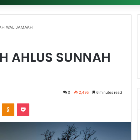
NAH WAL JAMA’AH
DAH AHLUS SUNNAH
0
2,495
6 minutes read
ontakte
Odnoklassniki
Pocket