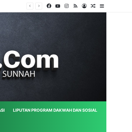
Facebook
YouTube
Instagram
RSS
Log In
Random Article
Sidebar
SI
LIPUTAN PROGRAM DAKWAH DAN SOSIAL