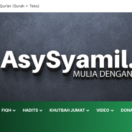
-Qur’an (Surah + Teks)
FIQH
HADITS
KHUTBAH JUMAT
VIDEO
DONA