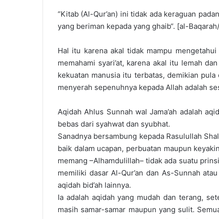
“Kitab (Al-Qur’an) ini tidak ada keraguan pada
yang beriman kepada yang ghaib“. [al-Baqarah/
Hal itu karena akal tidak mampu mengetahui h
memahami syari’at, karena akal itu lemah da
kekuatan manusia itu terbatas, demikian pul
menyerah sepenuhnya kepada Allah adalah ses
Aqidah Ahlus Sunnah wal Jama’ah adalah aqida
bebas dari syahwat dan syubhat.
Sanadnya bersambung kepada Rasulullah Shallal
baik dalam ucapan, perbuatan maupun keyakina
memang –Alhamdulillah– tidak ada suatu prins
memiliki dasar Al-Qur’an dan As-Sunnah atau 
aqidah bid’ah lainnya.
Ia adalah aqidah yang mudah dan terang, sete
masih samar-samar maupun yang sulit. Semua 