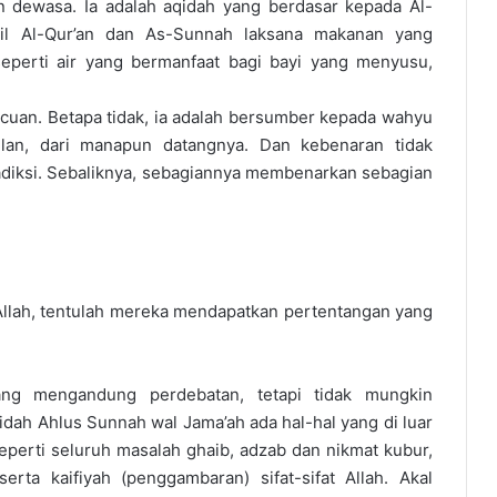
 dewasa. Ia adalah aqidah yang berdasar kepada Al-
lil Al-Qur’an dan As-Sunnah laksana makanan yang
eperti air yang bermanfaat bagi bayi yang menyusu,
ncuan. Betapa tidak, ia adalah bersumber kepada wahyu
lan, dari manapun datangnya. Dan kebenaran tidak
diksi. Sebaliknya, sebagiannya membenarkan sebagian
i Allah, tentulah mereka mendapatkan pertentangan yang
ang mengandung perdebatan, tetapi tidak mungkin
ah Ahlus Sunnah wal Jama’ah ada hal-hal yang di luar
eperti seluruh masalah ghaib, adzab dan nikmat kubur,
erta kaifiyah (penggambaran) sifat-sifat Allah. Akal