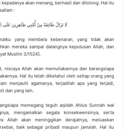
kepadanya akan menang, berhasil dan ditolong. Hal itu
sallam :
لَا تَزَالُ طَائِفَةٌ مِنْ أُمَّتِي ظَاهِرِينَ عَلَى الْحَ
matku yang membela kebenaran, yang tidak akan
kan mereka sampai datangnya keputusan Allah, dan
yat Muslim 3/1524].
, niscaya Allah akan memuliakannya dan barangsiapa
kannya. Hal itu telah diketahui oleh setiap orang yang
am menjauhi agamanya, terjadilah apa yang terjadi,
) dan yang lain.
arangsiapa memegang teguh aqidah Ahlus Sunnah wal
gnya, mengamalkan segala konsekwensinya, serta
a Allah akan meninggikan derajatnya, meluaskan
ebar, baik sebagai pribadi maupun jama’ah. Hal itu