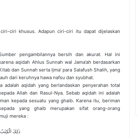
i-ciri khusus. Adapun ciri-ciri itu dapat dijelaskan
Sumber pengambilannya bersih dan akurat. Hal ini
karena aqidah Ahlus Sunnah wal Jama’ah berdasarkan
Kitab dan Sunnah serta Ijma’ para Salafush Shalih, yang
jauh dari keruhnya hawa nafsu dan syubhat.
Ia adalah aqidah yang berlandaskan penyerahan total
kepada Allah dan Rasul-Nya. Sebab aqidah ini adalah
iman kepada sesuatu yang ghaib. Karena itu, beriman
kepada yang ghaib merupakan sifat orang-orang
muji mereka :
ذٰلِكَ الْكِتٰبُ 