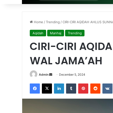
for
Home
/
Trending
/
CIRI-CIRI AQIDAH AHLUS SUN
Aqidah
Manhaj
Trending
CIRI-CIRI AQI
WAL JAMA’AH
Admin
S
December 5, 2024
e
Facebook
X
LinkedIn
Tumblr
Pinterest
Reddit
VK
n
d
a
n
e