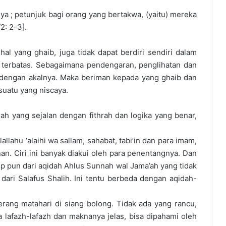
nya ; petunjuk bagi orang yang bertakwa, (yaitu) mereka
2: 2-3].
al yang ghaib, juga tidak dapat berdiri sendiri dalam
n terbatas. Sebagaimana pendengaran, penglihatan dan
a dengan akalnya. Maka beriman kepada yang ghaib dan
uatu yang niscaya.
h yang sejalan dengan fithrah dan logika yang benar,
lahu ‘alaihi wa sallam, sahabat, tabi’in dan para imam,
n. Ciri ini banyak diakui oleh para penentangnya. Dan
ip pun dari aqidah Ahlus Sunnah wal Jama’ah yang tidak
dari Salafus Shalih. Ini tentu berbeda dengan aqidah-
rang matahari di siang bolong. Tidak ada yang rancu,
lafazh-lafazh dan maknanya jelas, bisa dipahami oleh