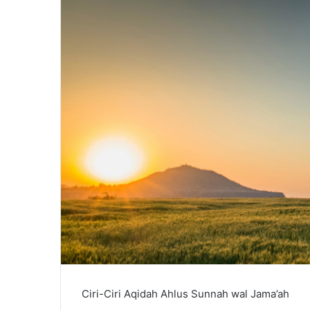
m
a
i
l
Ciri-Ciri Aqidah Ahlus Sunnah wal Jama’ah