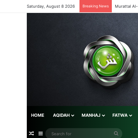
Saturday, August 8 2026
Breaking News
Murattal Al
HOME
AQIDAH
MANHAJ
FATWA
Random Article
Sidebar
Search