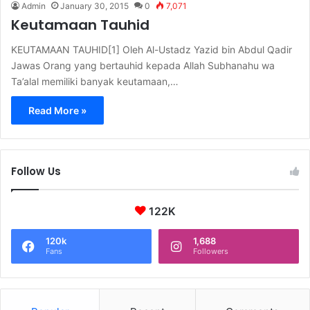
Admin
January 30, 2015
0
7,071
Keutamaan Tauhid
KEUTAMAAN TAUHID[1] Oleh Al-Ustadz Yazid bin Abdul Qadir
Jawas Orang yang bertauhid kepada Allah Subhanahu wa
Ta’alal memiliki banyak keutamaan,…
Read More »
Follow Us
122K
120k
1,688
Fans
Followers