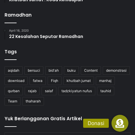
Ramadhan
April 16, 2020
22 Kesalahan Seputar Ramadhan
Tags
aqidah
bersuci
bid'ah
buku
Content
demonstrasi
download
fatwa
Fiqh
khutbah jumat
manhaj
qurban
rajab
salaf
tadzkiyatun nufus
tauhid
Team
thaharah
Yuk Berlangganan Gratis Artikel