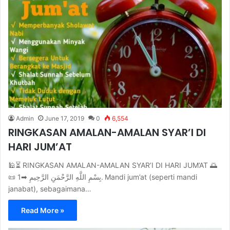
Admin
June 17, 2019
0
6,554
RINGKASAN AMALAN-AMALAN SYAR’I DI
HARI JUM’AT
🕌⏳ RINGKASAN AMALAN-AMALAN SYAR’I DI HARI JUM’AT 🌅
📜 بِسْمِ اللَّهِ الرَّحْمَنِ الرَّحِيمِ ➡1. Mandi jum’at (seperti mandi
janabat), sebagaimana…
Read More »