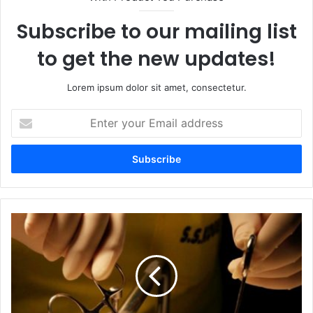
Subscribe to our mailing list
to get the new updates!
Lorem ipsum dolor sit amet, consectetur.
E
n
t
e
r
y
o
u
H
r
u
E
k
m
u
a
m
i
K
l
h