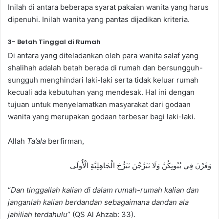
Inilah di antara beberapa syarat pakaian wanita yang harus
dipenuhi. Inilah wanita yang pantas dijadikan kriteria.
3- Betah Tinggal di Rumah
Di antara yang diteladankan oleh para wanita salaf yang
shalihah adalah betah berada di rumah dan bersungguh-
sungguh menghindari laki-laki serta tidak keluar rumah
kecuali ada kebutuhan yang mendesak. Hal ini dengan
tujuan untuk menyelamatkan masyarakat dari godaan
wanita yang merupakan godaan terbesar bagi laki-laki.
Allah
Ta’ala
berfirman,
وَقَرْنَ فِي بُيُوتِكُنَّ وَلَا تَبَرَّجْنَ تَبَرُّجَ الْجَاهِلِيَّةِ الْأُولَى
“
Dan tinggallah kalian di dalam rumah-rumah kalian dan
janganlah kalian berdandan sebagaimana dandan ala
jahiliah terdahulu
” (QS Al Ahzab: 33).