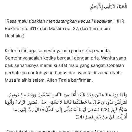
الْحَيَاءُ لاَ يَأْتِى إِلاَّ بِخَيْرٍ
“
Rasa malu tidaklah mendatangkan kecuali kebaikan.
” (HR.
Bukhari no. 6117 dan Muslim no. 37, dari ‘Imron bin
Hushain.)
Kriteria ini juga semestinya ada pada setiap wanita.
Contohnya adalah ketika bergaul dengan pria. Wanita yang
baik seharusnya memiliki sifat malu yang sangat. Cobalah
perhatikan contoh yang bagus dari wanita di zaman Nabi
Musa ‘alaihis salam. Allah Ta’ala berfirman,
وَلَمَّا وَرَدَ مَاءَ مَدْيَنَ وَجَدَ عَلَيْهِ أُمَّةً مِنَ النَّاسِ يَسْقُونَ وَوَجَدَ مِنْ دُونِهِمُ
امْرَأتَيْنِ تَذُودَانِ قَالَ مَا خَطْبُكُمَا قَالَتَا لَا نَسْقِي حَتَّى يُصْدِرَ الرِّعَاءُ وَأَبُونَا
شَيْخٌ كَبِيرٌ (23) فَسَقَى لَهُمَا ثُمَّ تَوَلَّى إِلَى الظِّلِّ فَقَالَ رَبِّ إِنِّي لِمَا
أَنْزَلْتَ إِلَيَّ مِنْ خَيْرٍ فَقِيرٌ (24)
“
Dan tatkala ia sampai di sumber air negeri Mad-yan ia