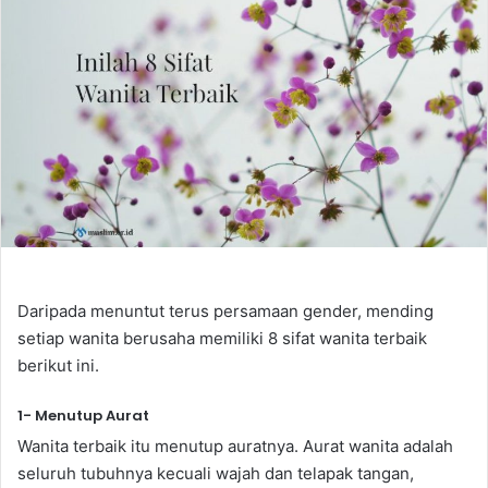
a
n
e
m
a
i
l
Daripada menuntut terus persamaan gender, mending
setiap wanita berusaha memiliki 8 sifat wanita terbaik
berikut ini.
1- Menutup Aurat
Wanita terbaik itu menutup auratnya. Aurat wanita adalah
seluruh tubuhnya kecuali wajah dan telapak tangan,