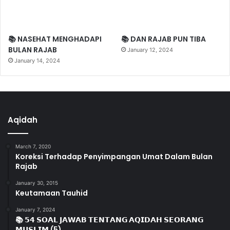
📚 NASEHAT MENGHADAPI
📚 DAN RAJAB PUN TIBA
BULAN RAJAB
January 12, 2024
January 14, 2024
Aqidah
March 7, 2020
Koreksi Terhadap Penyimpangan Umat Dalam Bulan
Rajab
January 30, 2015
Keutamaan Tauhid
January 7, 2024
📚 𝟱𝟰 𝗦𝗢𝗔𝗟 𝗝𝗔𝗪𝗔𝗕 𝗧𝗘𝗡𝗧𝗔𝗡𝗚 𝗔𝗤𝗜𝗗𝗔𝗛 𝗦𝗘𝗢𝗥𝗔𝗡𝗚
𝗠𝗨𝗦𝗟𝗜𝗠 (5)