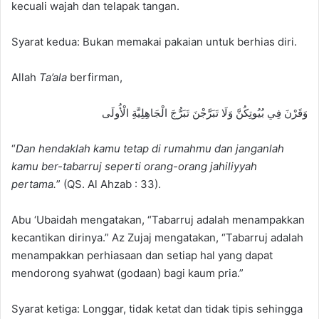
kecuali wajah dan telapak tangan.
Syarat kedua: Bukan memakai pakaian untuk berhias diri.
Allah
Ta’ala
berfirman,
وَقَرْنَ فِي بُيُوتِكُنَّ وَلَا تَبَرَّجْنَ تَبَرُّجَ الْجَاهِلِيَّةِ الْأُولَى
“
Dan hendaklah kamu tetap di rumahmu dan janganlah
kamu ber-tabarruj seperti orang-orang jahiliyyah
pertama.
” (QS. Al Ahzab : 33).
Abu ‘Ubaidah mengatakan, “Tabarruj adalah menampakkan
kecantikan dirinya.” Az Zujaj mengatakan, “Tabarruj adalah
menampakkan perhiasaan dan setiap hal yang dapat
mendorong syahwat (godaan) bagi kaum pria.”
Syarat ketiga: Longgar, tidak ketat dan tidak tipis sehingga