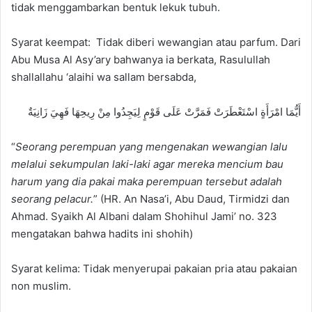
tidak menggambarkan bentuk lekuk tubuh.
Syarat keempat: Tidak diberi wewangian atau parfum. Dari
Abu Musa Al Asy’ary bahwanya ia berkata, Rasulullah
shallallahu ‘alaihi wa sallam bersabda,
أَيُّمَا امْرَأَةٍ اسْتَعْطَرَتْ فَمَرَّتْ عَلَى قَوْمٍ لِيَجِدُوا مِنْ رِيحِهَا فَهِيَ زَانِيَةٌ
“
Seorang perempuan yang mengenakan wewangian lalu
melalui sekumpulan laki-laki agar mereka mencium bau
harum yang dia pakai maka perempuan tersebut adalah
seorang pelacur.
” (HR. An Nasa’i, Abu Daud, Tirmidzi dan
Ahmad. Syaikh Al Albani dalam Shohihul Jami’ no. 323
mengatakan bahwa hadits ini shohih)
Syarat kelima: Tidak menyerupai pakaian pria atau pakaian
non muslim.