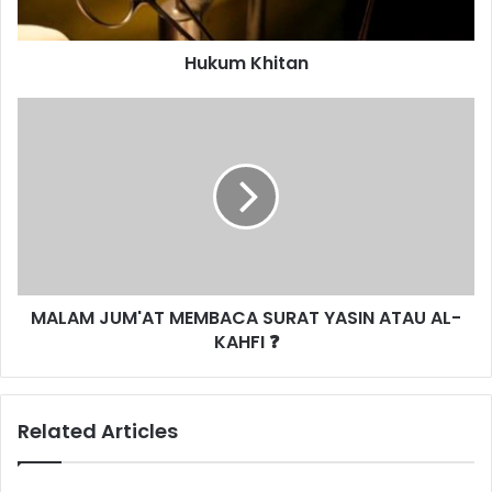
a
i
d
t
d
Hukum Khitan
a
r
n
e
M
s
A
s
L
A
M
J
U
M
'
MALAM JUM'AT MEMBACA SURAT YASIN ATAU AL-
A
KAHFI ❓
T
M
E
M
Related Articles
B
A
C