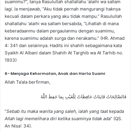
suamimu?”, tanya Rasulullah shallallahu ‘alaihi wa sallam
lagi. Ia menjawab, “Aku tidak pernah mengurangi haknya
kecuali dalam perkara yang aku tidak mampu.” Rasulullah
shallallahu ‘alaihi wa sallam bersabda, “Lihatlah di mana
keberadaanmu dalam pergaulanmu dengan suamimu,
karena suamimu adalah surga dan nerakamu.” (HR. Ahmad
4: 341 dan selainnya. Hadits ini shahih sebagaimana kata
Syaikh Al Albani dalam Shahih At Targhib wa At Tarhib no.
1933)
6- Menjaga Kehormatan, Anak dan Harta Suami
Allah Ta’ala berfirman,
فَالصَّالِحَاتُ قَانِتَاتٌ حَافِظَاتٌ لِلْغَيْبِ بِمَا حَفِظَ اللَّهُ
“
Sebab itu maka wanita yang saleh, ialah yang taat kepada
Allah lagi memelihara diri ketika suaminya tidak ada
” (QS.
An Nisa’: 34).