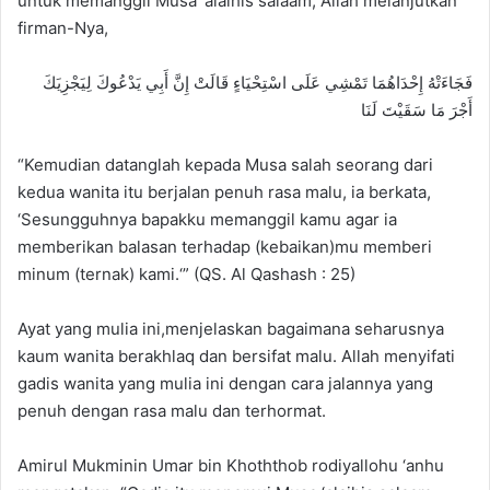
untuk memanggil Musa ‘alaihis salaam; Allah melanjutkan
firman-Nya,
فَجَاءَتْهُ إِحْدَاهُمَا تَمْشِي عَلَى اسْتِحْيَاءٍ قَالَتْ إِنَّ أَبِي يَدْعُوكَ لِيَجْزِيَكَ
أَجْرَ مَا سَقَيْتَ لَنَا
“Kemudian datanglah kepada Musa salah seorang dari
kedua wanita itu berjalan penuh rasa malu, ia berkata,
‘Sesungguhnya bapakku memanggil kamu agar ia
memberikan balasan terhadap (kebaikan)mu memberi
minum (ternak) kami.‘” (QS. Al Qashash : 25)
Ayat yang mulia ini,menjelaskan bagaimana seharusnya
kaum wanita berakhlaq dan bersifat malu. Allah menyifati
gadis wanita yang mulia ini dengan cara jalannya yang
penuh dengan rasa malu dan terhormat.
Amirul Mukminin Umar bin Khoththob rodiyallohu ‘anhu