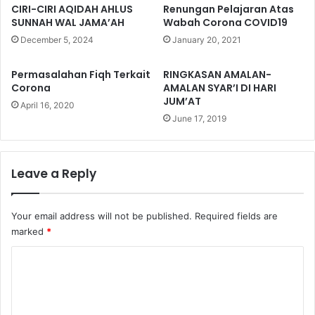
A
CIRI-CIRI AQIDAH AHLUS
Renungan Pelajaran Atas
S
SUNNAH WAL JAMA’AH
Wabah Corona COVID19
U
December 5, 2024
January 20, 2021
R
A
Permasalahan Fiqh Terkait
RINGKASAN AMALAN-
T
Corona
AMALAN SYAR’I DI HARI
Y
JUM’AT
April 16, 2020
A
June 17, 2019
S
I
N
A
Leave a Reply
T
A
U
Your email address will not be published.
Required fields are
A
marked
*
L
-
C
K
o
A
m
H