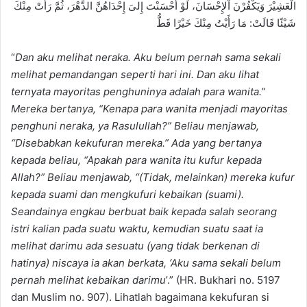
الْعَشِيْرَ وَيَكْفُرْنَ اْلإِحْسَانَ، لَوْ أَََحْسَنْتَ إِلىَ إِحْدَاهُنَّ الدَّهْرَ، ثُمَّ رَأَتْ مِنْكَ
شَيْئًا قَالَتْ: مَا رَأَيْتُ مِنْكَ خَيْرًا قَطُّ
“
Dan aku melihat neraka. Aku belum pernah sama sekali
melihat pemandangan seperti hari ini. Dan aku lihat
ternyata mayoritas penghuninya adalah para wanita.”
Mereka bertanya, “Kenapa para wanita menjadi mayoritas
penghuni neraka, ya Rasulullah?” Beliau menjawab,
“Disebabkan kekufuran mereka.” Ada yang bertanya
kepada beliau, “Apakah para wanita itu kufur kepada
Allah?” Beliau menjawab, “(Tidak, melainkan) mereka kufur
kepada suami dan mengkufuri kebaikan (suami).
Seandainya engkau berbuat baik kepada salah seorang
istri kalian pada suatu waktu, kemudian suatu saat ia
melihat darimu ada sesuatu (yang tidak berkenan di
hatinya) niscaya ia akan berkata, ‘Aku sama sekali belum
pernah melihat kebaikan darimu
’.” (HR. Bukhari no. 5197
dan Muslim no. 907). Lihatlah bagaimana kekufuran si