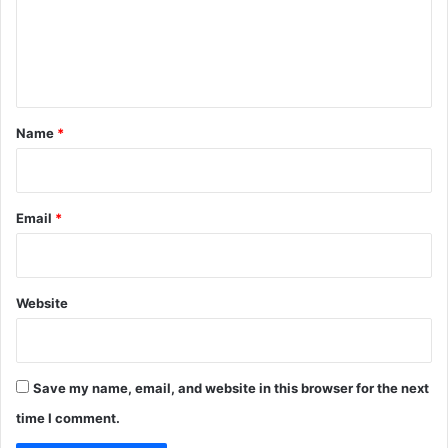
F
m
I
e
❓
n
t
*
Name
*
Email
*
Website
Save my name, email, and website in this browser for the next
time I comment.