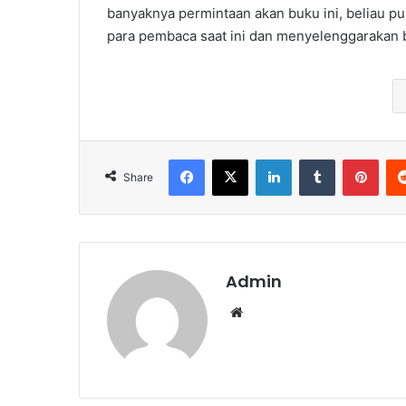
banyaknya permintaan akan buku ini, beliau pu
para pembaca saat ini dan menyelenggarakan b
Facebook
X
LinkedIn
Tumblr
Pinterest
Share
Admin
We
bsi
te