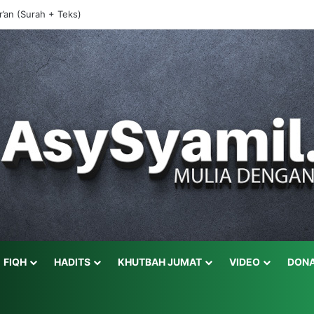
r’an (Surah + Teks)
FIQH
HADITS
KHUTBAH JUMAT
VIDEO
DONA