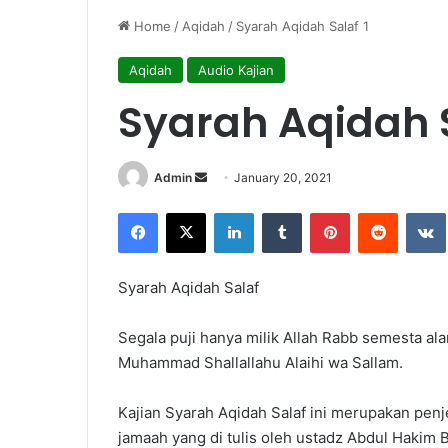
Home
/
Aqidah
/
Syarah Aqidah Salaf 1
Aqidah
Audio Kajian
Syarah Aqidah S
Admin
S
January 20, 2021
e
Facebook
X
LinkedIn
Tumblr
Pinterest
Reddit
VK
n
d
a
Syarah Aqidah Salaf
n
e
Segala puji hanya milik Allah Rabb semesta al
m
Muhammad Shallallahu Alaihi wa Sallam.
a
i
Kajian Syarah Aqidah Salaf ini merupakan penje
l
jamaah yang di tulis oleh ustadz Abdul Hakim B