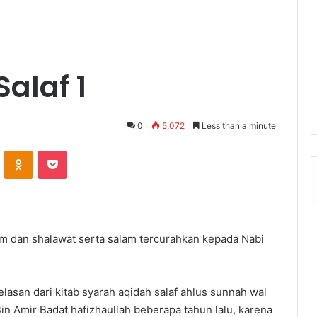
alaf 1
0
5,072
Less than a minute
ontakte
Odnoklassniki
Pocket
am dan shalawat serta salam tercurahkan kepada Nabi
lasan dari kitab syarah aqidah salaf ahlus sunnah wal
in Amir Badat hafizhaullah beberapa tahun lalu, karena