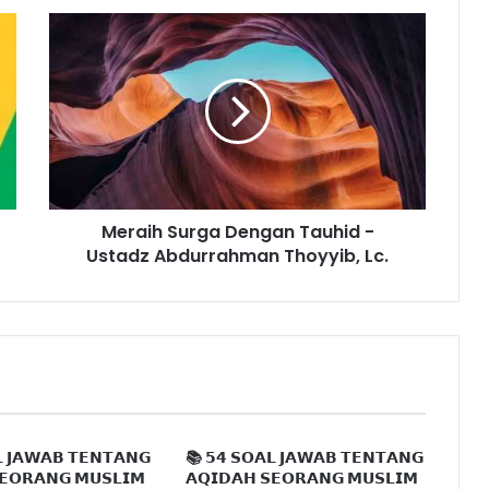
M
e
r
a
i
h
S
u
r
Meraih Surga Dengan Tauhid -
g
Ustadz Abdurrahman Thoyyib, Lc.
a
D
e
n
g
a
n
T
a
 𝗝𝗔𝗪𝗔𝗕 𝗧𝗘𝗡𝗧𝗔𝗡𝗚
📚 𝟱𝟰 𝗦𝗢𝗔𝗟 𝗝𝗔𝗪𝗔𝗕 𝗧𝗘𝗡𝗧𝗔𝗡𝗚
u
𝗘𝗢𝗥𝗔𝗡𝗚 𝗠𝗨𝗦𝗟𝗜𝗠
𝗔𝗤𝗜𝗗𝗔𝗛 𝗦𝗘𝗢𝗥𝗔𝗡𝗚 𝗠𝗨𝗦𝗟𝗜𝗠
h