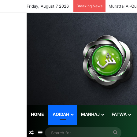
Friday, August 7 2026
Breaking News
Murattal Al-Qu
HOME
AQIDAH
MANHAJ
FATWA
Random Article
Sidebar
Search