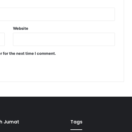
h
o
y
y
i
Website
b
,
L
c
r for the next time I comment.
.
h Jumat
Tags