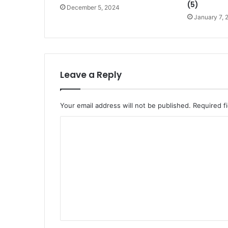
(5)
D
December 5, 2024
January 7, 
a
e
r
a
h
L
Leave a Reply
a
i
n
Your email address will not be published.
Required f
C
o
m
m
e
n
t