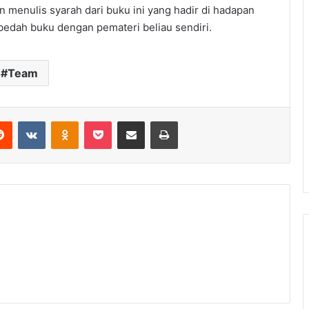
n menulis syarah dari buku ini yang hadir di hadapan
edah buku dengan pemateri beliau sendiri.
Team
Reddit
VKontakte
Odnoklassniki
Pocket
Share via Email
Print