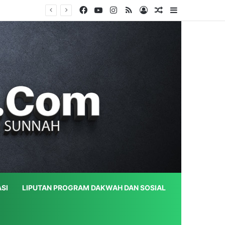
Facebook
YouTube
Instagram
RSS
Log In
Random Article
Sidebar
SI
LIPUTAN PROGRAM DAKWAH DAN SOSIAL