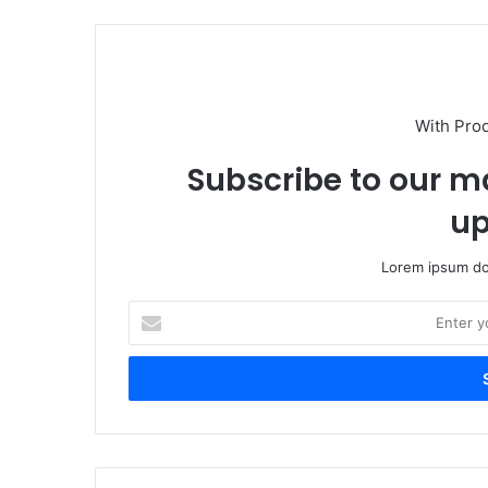
With Pro
Subscribe to our ma
up
Lorem ipsum dol
E
n
t
e
r
y
o
u