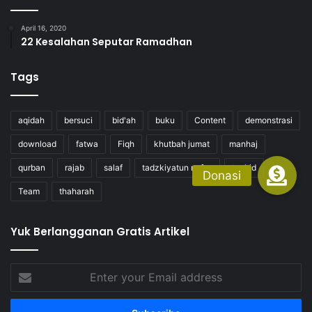
April 16, 2020
22 Kesalahan Seputar Ramadhan
Tags
aqidah
bersuci
bid'ah
buku
Content
demonstrasi
download
fatwa
Fiqh
khutbah jumat
manhaj
qurban
rajab
salaf
tadzkiyatun nufus
tauhid
Team
thaharah
Yuk Berlangganan Gratis Artikel
Enter
your
Email