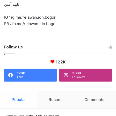
اللهم آمين
IG : ig.me/relawan.idn.bogor
FB : fb.me/relawan.idn.bogor
Follow Us
122K
120k
1,688
Fans
Followers
Popular
Recent
Comments