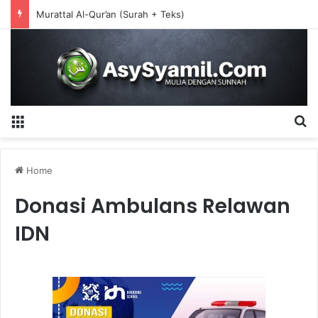
Murattal Al-Qur’an (Surah + Teks)
Menu
S
Home
Donasi Ambulans Relawan
IDN