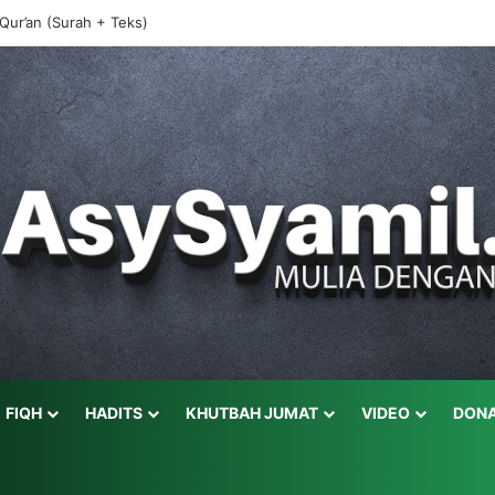
-Qur’an (Surah + Teks)
FIQH
HADITS
KHUTBAH JUMAT
VIDEO
DONA