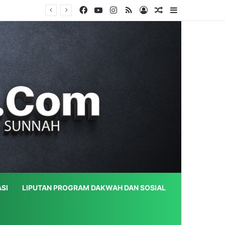
Facebook
YouTube
Instagram
RSS
Log In
Random Article
Sidebar
SI
LIPUTAN PROGRAM DAKWAH DAN SOSIAL