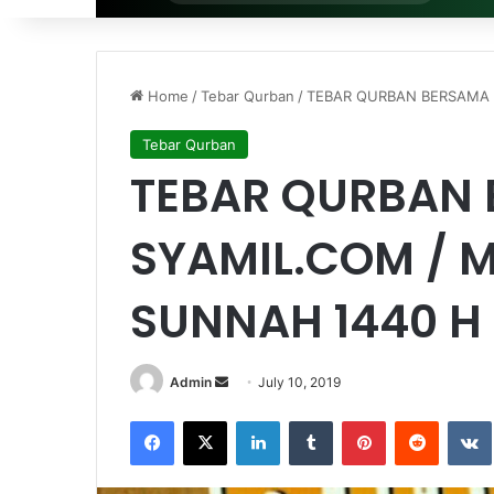
for
Home
/
Tebar Qurban
/
TEBAR QURBAN BERSAMA 
Tebar Qurban
TEBAR QURBAN 
SYAMIL.COM / 
SUNNAH 1440 H
Admin
S
July 10, 2019
e
Facebook
X
LinkedIn
Tumblr
Pinterest
Reddit
VK
n
d
a