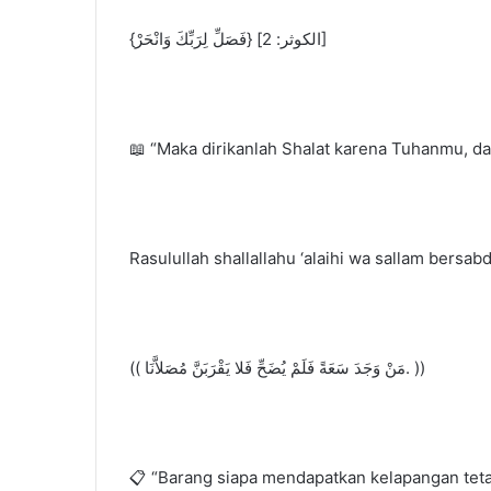
{فَصَلِّ لِرَبِّكَ وَانْحَرْ} [الكوثر: 2]
📖 “Maka dirikanlah Shalat karena Tuhanmu, da
Rasulullah shallallahu ‘alaihi wa sallam bersabd
(( مَنْ وَجَدَ سَعَةً فَلَمْ يُضَحِّ فَلا يَقْرَبَنَّ مُصَلاَّنَا. ))
📋 “Barang siapa mendapatkan kelapangan teta