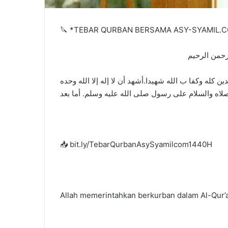
🔪 *TEBAR QURBAN BERSAMA ASY-SYAMIL.C
رحمن الرحيم
كله وكفا ب الله شهيدا.أشهد أن لا إله إلا الله وحده
📥 bit.ly/TebarQurbanAsySyamilcom1440H
Allah memerintahkan berkurban dalam Al-Qur’an