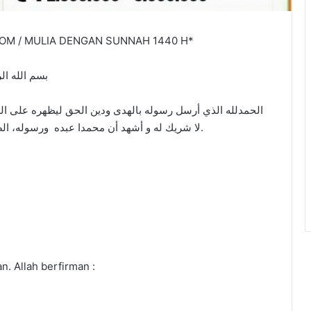
OM / MULIA DENGAN SUNNAH 1440 H*
بسم الله ال
الحمدلله الذي أرسل رسوله بالهدى ودين الحق ليظهره على الدين 
لا شريك له و أشهد أن محمدا عبده ورسوله، الصلاه والسلام على رسول صلى الله عليه وسلم. أما بعد.
. Allah berfirman :