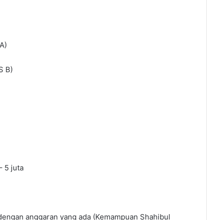
A)
S B)
 5 juta
n dengan anggaran yang ada (Kemampuan Shahibul