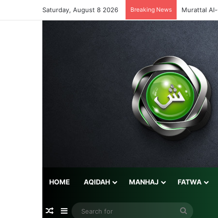
Saturday, August 8 2026
Breaking News
Murattal Al
HOME
AQIDAH
MANHAJ
FATWA
Random Article
Sidebar
Search