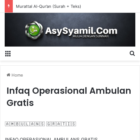
Murattal Al-Qur’an (Surah + Teks)
Menu
S
Home
Infaq Operasional Ambulan
Gratis
🇦 🇲 🇧 🇺 🇱 🇦 🇳 🇸 🇬 🇷 🇦 🇹 🇮 🇸
INFAQ OPERASIONAL AMBULANS GRATIS