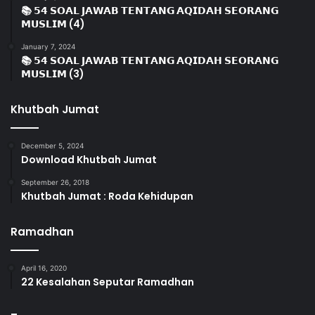
📚 𝟱𝟰 𝗦𝗢𝗔𝗟 𝗝𝗔𝗪𝗔𝗕 𝗧𝗘𝗡𝗧𝗔𝗡𝗚 𝗔𝗤𝗜𝗗𝗔𝗛 𝗦𝗘𝗢𝗥𝗔𝗡𝗚
𝗠𝗨𝗦𝗟𝗜𝗠 (4)
January 7, 2024
📚 𝟱𝟰 𝗦𝗢𝗔𝗟 𝗝𝗔𝗪𝗔𝗕 𝗧𝗘𝗡𝗧𝗔𝗡𝗚 𝗔𝗤𝗜𝗗𝗔𝗛 𝗦𝗘𝗢𝗥𝗔𝗡𝗚
𝗠𝗨𝗦𝗟𝗜𝗠 (3)
Khutbah Jumat
December 5, 2024
Download Khutbah Jumat
September 26, 2018
Khutbah Jumat : Roda Kehidupan
Ramadhan
April 16, 2020
22 Kesalahan Seputar Ramadhan