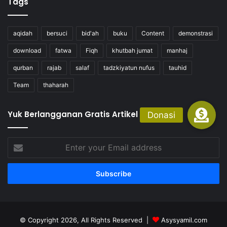
Tags
aqidah
bersuci
bid'ah
buku
Content
demonstrasi
download
fatwa
Fiqh
khutbah jumat
manhaj
qurban
rajab
salaf
tadzkiyatun nufus
tauhid
Team
thaharah
Yuk Berlangganan Gratis Artikel
Enter
your
Email
address
© Copyright 2026, All Rights Reserved |
Asysyamil.com