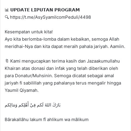
📊 𝗨𝗣𝗗𝗔𝗧𝗘 𝗟𝗜𝗣𝗨𝗧𝗔𝗡 𝗣𝗥𝗢𝗚𝗥𝗔𝗠
🔍 https://t.me/AsySyamilcomPeduli/4498
Kesempatan untuk kita!
Ayo kita berlomba-lomba dalam kebaikan, semoga Allah
meridhai-Nya dan kita dapat meraih pahala jariyah. Aamiin.
🔖 Kami mengucapkan terima kasih dan Jazaakumullahu
Khairan atas donasi dan infak yang telah diberikan oleh
para Donatur/Muhsinin. Semoga dicatat sebagai amal
jariyah fi sabilillah yang pahalanya terus mengalir hingga
Yaumil Qiyamah.
بَارَكَ اللهُ لَكم فِيْ أَهْلِكم وَمَالِكم
Bârakallâhu lakum fî ahlikum wa mâlikum