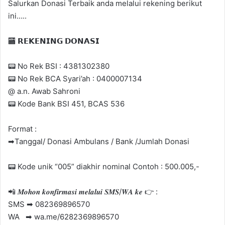
Salurkan Donasi Terbaik anda melalui rekening berikut
ini…..
🏧 𝗥𝗘𝗞𝗘𝗡𝗜𝗡𝗚 𝗗𝗢𝗡𝗔𝗦𝗜
📟 No Rek BSI : 4381302380
📟 No Rek BCA Syari’ah : 0400007134
@ a.n. Awab Sahroni
📟 Kode Bank BSI 451, BCAS 536
Format :
➡Tanggal/ Donasi Ambulans / Bank /Jumlah Donasi
📟 Kode unik “005” diakhir nominal Contoh : 500.005,-
📲 𝑴𝒐𝒉𝒐𝒏 𝒌𝒐𝒏𝒇𝒊𝒓𝒎𝒂𝒔𝒊 𝒎𝒆𝒍𝒂𝒍𝒖𝒊 𝑺𝑴𝑺/𝑾𝑨 𝒌𝒆 👉 :
SMS ➡ 082369896570
WA ➡ wa.me/6282369896570