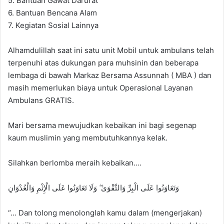
5. Bantuan Gawat Darurat
6. Bantuan Bencana Alam
7. Kegiatan Sosial Lainnya
Alhamdulillah saat ini satu unit Mobil untuk ambulans telah
terpenuhi atas dukungan para muhsinin dan beberapa
lembaga di bawah Markaz Bersama Assunnah ( MBA ) dan
masih memerlukan biaya untuk Operasional Layanan
Ambulans GRATIS.
Mari bersama mewujudkan kebaikan ini bagi segenap
kaum muslimin yang membutuhkannya kelak.
Silahkan berlomba meraih kebaikan….
وَتَعَاوَنُوا عَلَى الْبِرِّ وَالتَّقْوَىٰ ۖ وَلَا تَعَاوَنُوا عَلَى الْإِثْمِ وَالْعُدْوَانِ
“… Dan tolong menolonglah kamu dalam (mengerjakan)