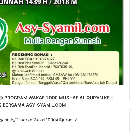
📖
PROGRAM WAKAF 1.000 MUSHAF AL QUR’AN KE –
2 BERSAMA ASY-SYAMIL.COM
📥 bit.ly/ProgramWakaf1000AlQuran-2