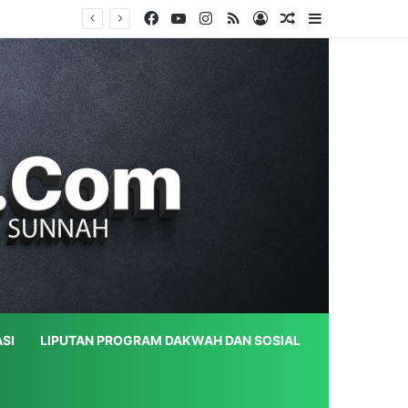
Facebook
YouTube
Instagram
RSS
Log In
Random Article
Sidebar
SI
LIPUTAN PROGRAM DAKWAH DAN SOSIAL