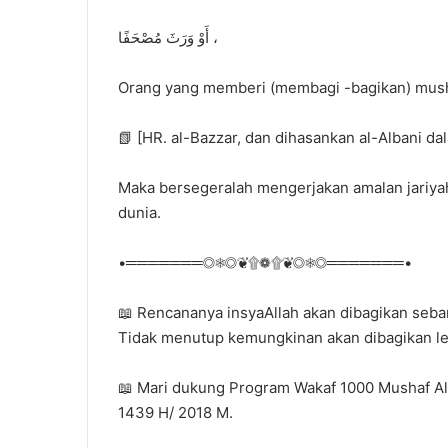
أَوْ وَرَثَ مُصْحَفًا ،
Orang yang memberi (membagi -bagikan) mush
📗 [HR. al-Bazzar, dan dihasankan al-Albani da
Maka bersegeralah mengerjakan amalan jariya
dunia.
•═══════◎❅◎❦۩❁۩❦◎❅◎═══════•
📖 Rencananya insyaAllah akan dibagikan seb
Tidak menutup kemungkinan akan dibagikan leb
📖 Mari dukung Program Wakaf 1000 Mushaf A
1439 H/ 2018 M.