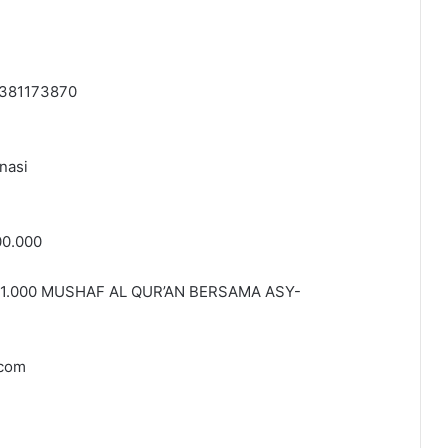
1381173870
nasi
00.000
.000 MUSHAF AL QUR’AN BERSAMA ASY-
lcom