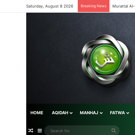
Saturday, August 8 2026
Breaking News
Murattal Al
HOME
AQIDAH
MANHAJ
FATWA
Random Article
Sidebar
Search