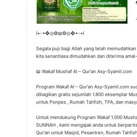
ا•┈•❖◎❂📖❂◎❖•┈•ا
Segala puji bagi Allah yang telah memudahka
kita senantiasa dimudahkan dan diterima amal
📖 Wakaf Mushaf Al – Qur’an Asy-Syamil.com
Program Wakaf Al – Qur’an Asy-Syamil.com sud
dibagikan gratis sejumlah 1.800 eksemplar Mu
untuk Ponpes , Rumah Tahfizh, TPA, dan masy
Untuk mendukung Program Wakaf 1.000 Mushaf
SUNNAH , kami mengajak anda untuk berpartisip
Qur’an untuk Masjid, Pesantren, Rumah Tahfizh