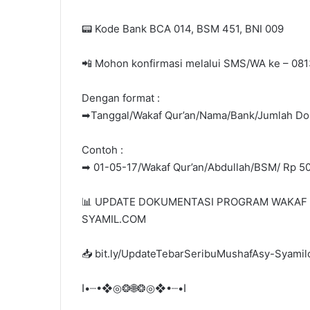
📟 Kode Bank BCA 014, BSM 451, BNI 009
📲 Mohon konfirmasi melalui SMS/WA ke – 08
Dengan format :
➡Tanggal/Wakaf Qur’an/Nama/Bank/Jumlah Do
Contoh :
➡ 01-05-17/Wakaf Qur’an/Abdullah/BSM/ Rp 5
📊 UPDATE DOKUMENTASI PROGRAM WAKAF 1
SYAMIL.COM
📥 bit.ly/UpdateTebarSeribuMushafAsy-Syami
ا•┈•❖◎❂🌐❂◎❖•┈•ا