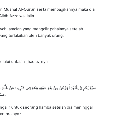
an Mushaf Al-Qur’an serta membagikannya maka dia
llâh Azza wa Jalla.
yah, amalan yang mengalir pahalanya setelah
ang terlalaikan oleh banyak orang.
elalui untaian _hadits_nya.
سَبْعٌ يَجْرِيْ لِلْعَبْدِ أَجْرُهُنَّ مِنْ بَعْدِ مَوْتِهِ وَهُوَ فِي قَبْرِهِ : مَنْ عَلَّمَ عِ
مَسْجِدًا ، أَوْ وَرَثَ مُصْحَفًا ، أَوْ تَرَكَ وَلَدًا يَسْتَغْفِرُ لَهُ بَعْدَ مَوْتِهِ.
engalir untuk seorang hamba setelah dia meninggal
antara nya :