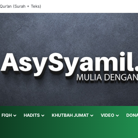
-Qur’an (Surah + Teks)
FIQH
HADITS
KHUTBAH JUMAT
VIDEO
DONA