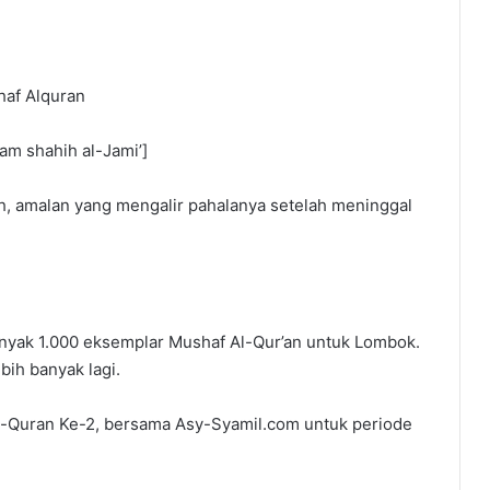
af Alquran
lam shahih al-Jami’]
h, amalan yang mengalir pahalanya setelah meninggal
anyak 1.000 eksemplar Mushaf Al-Qur’an untuk Lombok.
ih banyak lagi.
l-Quran Ke-2, bersama Asy-Syamil.com untuk periode