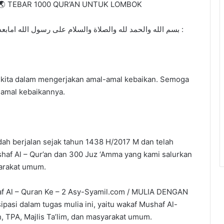
🌏 TEBAR 1000 QUR’AN UNTUK LOMBOK
بسم الله والحمد لله والصلاة والسلام على رسول الله امابعد :
n kita dalam mengerjakan amal-amal kebaikan. Semoga
-amal kebaikannya.
ah berjalan sejak tahun 1438 H/2017 M dan telah
shaf Al – Qur’an dan 300 Juz ‘Amma yang kami salurkan
arakat umum.
 Al – Quran Ke – 2 Asy-Syamil.com / MULIA DENGAN
asi dalam tugas mulia ini, yaitu wakaf Mushaf Al-
, TPA, Majlis Ta’lim, dan masyarakat umum.