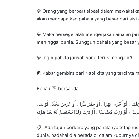
💎 Orang yang berpartisipasi dalam mewakafk
akan mendapatkan pahala yang besar dari sisi A
💎 Maka bersegeralah mengerjakan amalan jari
meninggal dunia. Sungguh pahala yang besar y
💎 Ingin pahala jariyah yang terus mengalir❓
🌏 Kabar gembira dari Nabi kita yang tercinta m
Beliau ﷺ bersabda,
لْمًا ، أَوْ أَجْرَى نَهْرًا ، أَوْ حَفَرَ بِئْرًا ، أَوَ غَرَسَ نَخْلًا ، أَوْ بَنَى
📋 “Ada tujuh perkara yang pahalanya tetap m
dunia, padahal dia berada di dalam kuburnya di