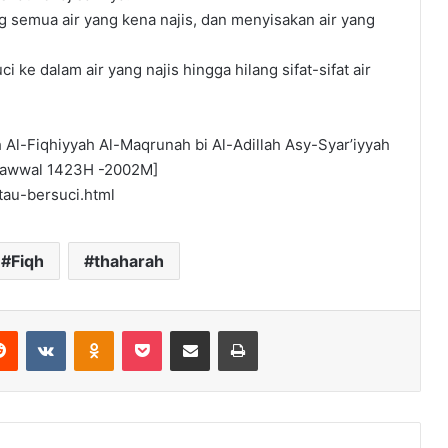
semua air yang kena najis, dan menyisakan air yang
ke dalam air yang najis hingga hilang sifat-sifat air
h Al-Fiqhiyyah Al-Maqrunah bi Al-Adillah Asy-Syar’iyyah
I/Syawwal 1423H -2002M]
tau-bersuci.html
Fiqh
thaharah
Reddit
VKontakte
Odnoklassniki
Pocket
Share via Email
Print