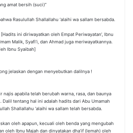
ang amat bersih (suci)”
hwa Rasulullah Shallallahu ‘alaihi wa sallam bersabda.
a” [Hadits ini diriwayatkan oleh Empat Periwayatan’, Ibnu
 Imam Malik, Syafi’i, dan Ahmad juga meriwayatkannya.
oleh Ibnu Syaibah]
olong jelaskan dengan menyebutkan dalilnya !
air najis apabila telah berubah warna, rasa, dan baunya
Dalil tentang hal ini adalah hadits dari Abu Umamah
ullah Shallallahu ‘alaihi wa sallam telah bersabda.
najiskan oleh apapun, kecuali oleh benda yang mengubah
kan oleh Ibnu Majah dan dinyatakan dha’if (lemah) oleh