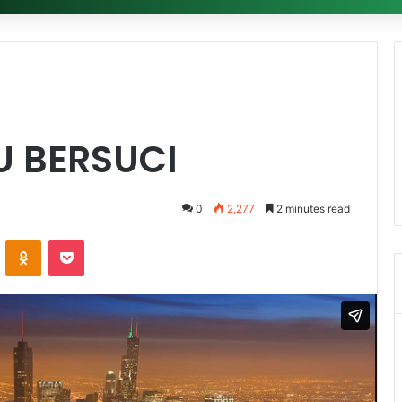
 BERSUCI
0
2,277
2 minutes read
ontakte
Odnoklassniki
Pocket