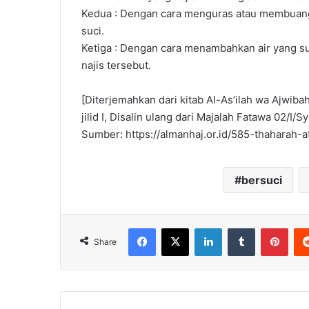
Kedua : Dengan cara menguras atau membuang 
suci.
Ketiga : Dengan cara menambahkan air yang suci 
najis tersebut.
[Diterjemahkan dari kitab Al-As’ilah wa Ajwiba
jilid I, Disalin ulang dari Majalah Fatawa 02/
Sumber: https://almanhaj.or.id/585-thaharah-a
bersuci
Facebook
X
LinkedIn
Tumblr
Pinterest
Share