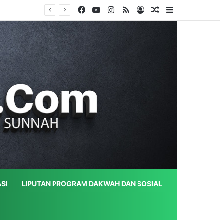
Facebook
YouTube
Instagram
RSS
Log In
Random Article
Sidebar
SI
LIPUTAN PROGRAM DAKWAH DAN SOSIAL