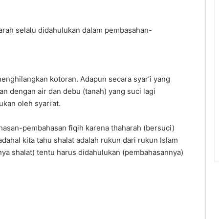
harah selalu didahulukan dalam pembasahan-
menghilangkan kotoran. Adapun secara syar’i yang
an dengan air dan debu (tanah) yang suci lagi
kan oleh syari’at.
hasan-pembahasan fiqih karena thaharah (bersuci)
dahal kita tahu shalat adalah rukun dari rukun Islam
ahnya shalat) tentu harus didahulukan (pembahasannya)