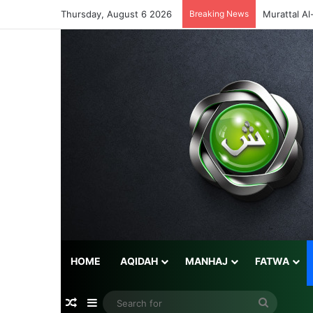
Thursday, August 6 2026
Breaking News
CIRI-CIRI
HOME
AQIDAH
MANHAJ
FATWA
Random Article
Sidebar
Search