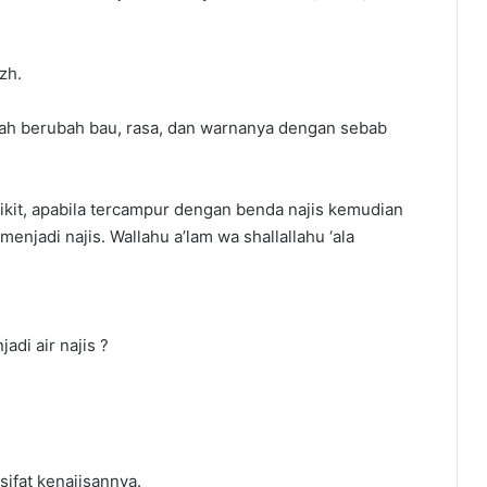
zh.
 telah berubah bau, rasa, dan warnanya dengan sebab
ikit, apabila tercampur dengan benda najis kemudian
menjadi najis. Wallahu a’lam wa shallallahu ‘ala
di air najis ?
-sifat kenajisannya.