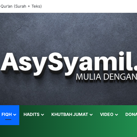
 AQIDAH AHLUS SUNNAH WAL JAMA’AH
FIQH
HADITS
KHUTBAH JUMAT
VIDEO
DONA